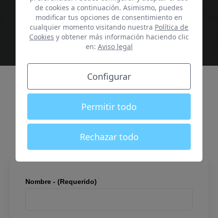
de cookies a continuación. Asimismo, puedes
modificar tus opciones de consentimiento en
cualquier momento visitando nuestra
Política de
Cookies
y obtener más información haciendo clic
en:
Aviso legal
Configurar
¿Tienes una propiedad en Valladolid y
quieres sacarle la máxima rentabilidad?
Permitir todo
NOS OCUPAMOS DE LA GESTIÓN DEL ALQUILER DE
Rechazar todo
TU VIVIENDA PARA QUE DISFRUTES DE TOTAL
TRANQUILIDAD.
Nombre - (Requerido)