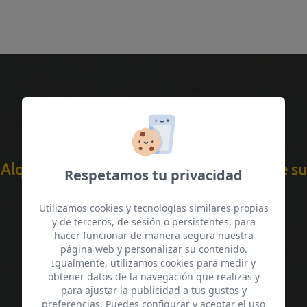
Gestión integral
Alquila tu propiedad y despreocúpate de su
Respetamos tu privacidad
gestión
Utilizamos cookies y tecnologías similares propias
¡Nosotros nos encargamos!
y de terceros, de sesión o persistentes, para
hacer funcionar de manera segura nuestra
página web y personalizar su contenido.
Igualmente, utilizamos cookies para medir y
¡Gestionar mi alquiler!
obtener datos de la navegación que realizas y
para ajustar la publicidad a tus gustos y
preferencias. Puedes configurar y aceptar el uso