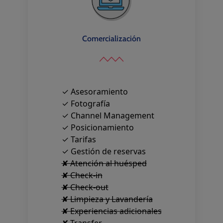
Comercialización
✓ Asesoramiento
✓ Fotografía
✓ Channel Management
✓ Posicionamiento
✓ Tarifas
✓ Gestión de reservas
✘ Atención al huésped
✘ Check-in
✘ Check-out
✘ Limpieza y Lavandería
✘ Experiencias adicionales
✘ Transfer