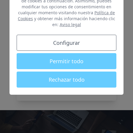
de cookies a continuación. Asimismo, puedes
Durante 10 meses el 15% de las mensualidades al
modificar tus opciones de consentimiento en
inquilino y el 10% de las siguientes al propietario
cualquier momento visitando nuestra
Política de
Cookies
y obtener más información haciendo clic
Todo lo de gestión intermedia más:
en:
Aviso legal
✓ Misma permanencia que duración
de contrato
✓ Contrato entre Hosticasa e
Configurar
inquilino hasta 7 años
Permitir todo
Rechazar todo
MÁS INFO