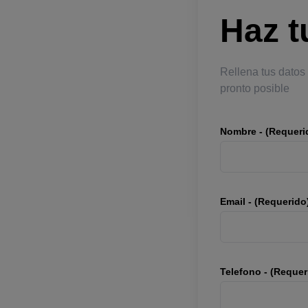
Haz t
Rellena tus datos
pronto posible
Nombre - (Requeri
Email - (Requerido
Telefono - (Requer