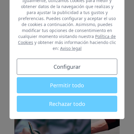
Igualmente, utilizamos cookies para medir y
Gestionamos tu alojamiento
obtener datos de la navegación que realizas y
para ajustar la publicidad a tus gustos y
vacacional
preferencias. Puedes configurar y aceptar el uso
de cookies a continuación. Asimismo, puedes
modificar tus opciones de consentimiento en
Trabajamos cada día para que consigas el
cualquier momento visitando nuestra
Política de
mejor rendimiento económico de tu
Cookies
y obtener más información haciendo clic
propiedad
en:
Aviso legal
Configurar
CONTACTO
Permitir todo
Rechazar todo