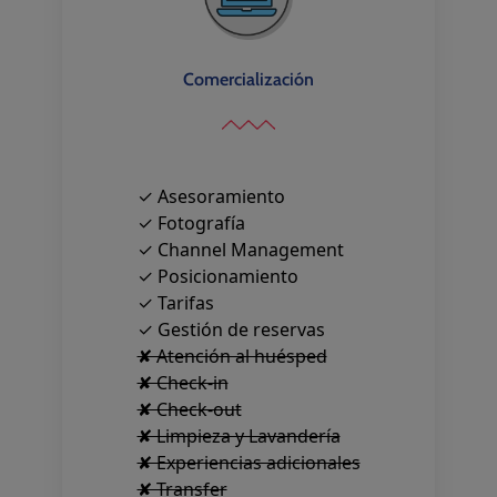
Comercialización
✓ Asesoramiento
✓ Fotografía
✓ Channel Management
✓ Posicionamiento
✓ Tarifas
✓ Gestión de reservas
✘ Atención al huésped
✘ Check-in
✘ Check-out
✘ Limpieza y Lavandería
✘ Experiencias adicionales
✘ Transfer