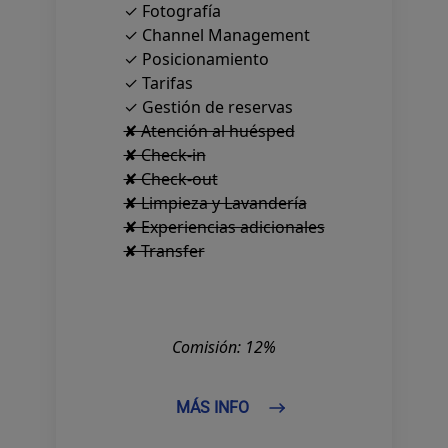
✓ Fotografía
✓ Channel Management
✓ Posicionamiento
✓ Tarifas
✓ Gestión de reservas
✘ Atención al huésped
✘ Check-in
✘ Check-out
✘ Limpieza y Lavandería
✘ Experiencias adicionales
✘ Transfer
Comisión: 12%
MÁS INFO