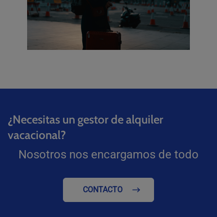
¿Necesitas un gestor de alquiler
vacacional?
Nosotros nos encargamos de todo
CONTACTO