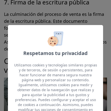
7. Firma de la escritura pública
La culminación del proceso de venta es la firma
de la escritura pública. Este documento
formaliza la compraventa de la vivienda y debe
ser firmado por ambas partes ante notario.
Asegúrate de leerlo bien y comprender todos los
detalles antes de este paso crucial.
Respetamos tu privacidad
Cómo promocionar tu
Utilizamos cookies y tecnologías similares propias
vivienda
y de terceros, de sesión o persistentes, para
hacer funcionar de manera segura nuestra
página web y personalizar su contenido.
Igualmente, utilizamos cookies para medir y
obtener datos de la navegación que realizas y
para ajustar la publicidad a tus gustos y
preferencias. Puedes configurar y aceptar el uso
de cookies a continuación. Asimismo, puedes
modificar tus opciones de consentimiento en