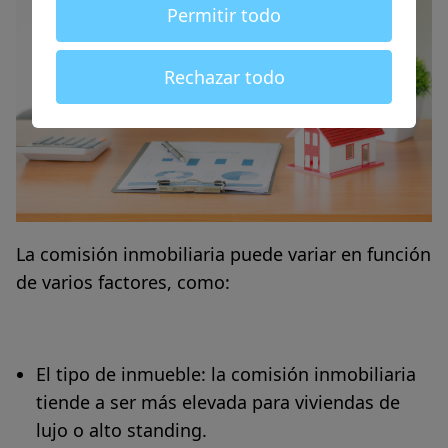
Permitir todo
Rechazar todo
La comisión inmobiliaria puede variar en función
de varios factores, como:
El tipo de inmueble
: la comisión inmobiliaria
tiende a ser más elevada para viviendas de
lujo o alto standing.