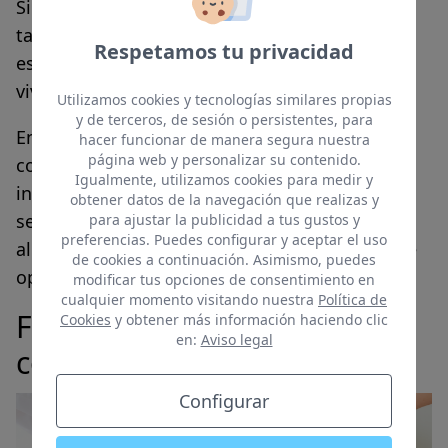
Sin embargo, en ocasiones, el comprador
también puede asumir esta responsabilidad,
Respetamos tu privacidad
especialmente si busca activamente una
vivienda.
Utilizamos cookies y tecnologías similares propias
y de terceros, de sesión o persistentes, para
En cuanto al alquiler de una vivienda, la
hacer funcionar de manera segura nuestra
página web y personalizar su contenido.
comisión inmobiliaria suele recaer en el
Igualmente, utilizamos cookies para medir y
inquilino, puesto que es él quien busca los
obtener datos de la navegación que realizas y
servicios de la inmobiliaria para encontrar un
para ajustar la publicidad a tus gustos y
preferencias. Puedes configurar y aceptar el uso
alquiler. En algunos casos, el arrendador puede
de cookies a continuación. Asimismo, puedes
optar por asumir esta comisión.
modificar tus opciones de consentimiento en
cualquier momento visitando nuestra
Política de
Factores que influyen en la
Cookies
y obtener más información haciendo clic
en:
Aviso legal
comisión inmobiliaria
Configurar