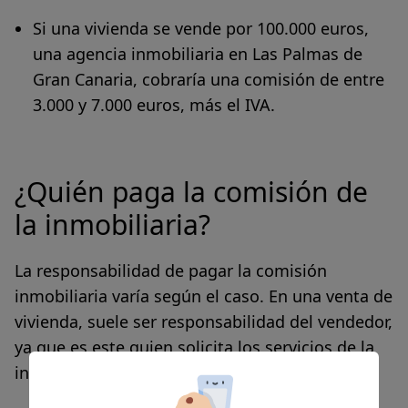
Si una vivienda se vende por 100.000 euros,
una agencia inmobiliaria en Las Palmas de
Gran Canaria, cobraría una
comisión de entre
3.000 y 7.000 euros, más el IVA.
¿Quién paga la comisión de
la inmobiliaria?
La responsabilidad de pagar la comisión
inmobiliaria varía según el caso. En una venta de
vivienda, suele ser responsabilidad del vendedor,
ya que es este quien solicita los servicios de la
inmobiliaria para llevar a cabo la transacción.