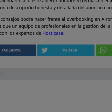
alendario sólo esté abierto durante 3 o 6 días en el f
 una descripción honesta y detallada del anuncio e in
 consejos podrá hacer frente al overbooking en Airb
es que un equipo de profesionales en la gestión del a
 con los expertos de
Hosticasa
.
FACEBOOK
TWITTER
/