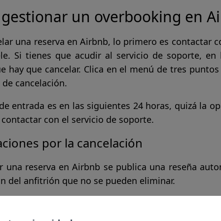
gestionar un overbooking en A
lar una reserva en Airbnb, lo primero es contactar co
e. Si tienes que acudir al servicio de soporte, en 
ue hay que cancelar. Clica en el menú de tres punto
 de cancelación.
 de entrada es en las siguientes 24 horas, quizá la o
contactar con el servicio de soporte.
aciones por la cancelación
r una reserva en Airbnb se publica una reseña autom
n del anfitrión que no se pueden eliminar.
cirá una comisión del primer pago posterior a la canc
ón de la reserva y de la antelación con la que se ha