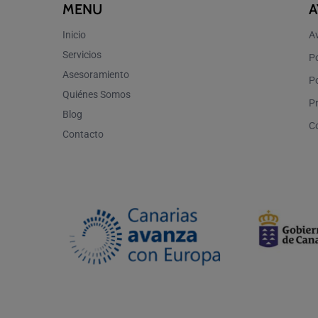
MENU
A
Inicio
Av
Servicios
Po
Asesoramiento
Po
Quiénes Somos
P
Blog
C
Contacto