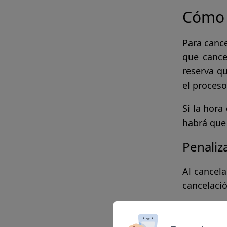
Cómo 
Para cance
que cancel
reserva q
el proceso
Si la hora
habrá que 
Penaliz
Al cancela
cancelació
Se dedu
aceptaci