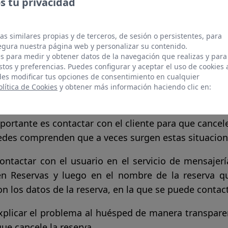
 tu privacidad
elas una reserva confirmada, el calendario se bloquea
nb que coincida con la cancelada.
as similares propias y de terceros, de sesión o persistentes, para
las el día del check-in, los clientes pueden optar por 
gura nuestra página web y personalizar su contenido.
.
s para medir y obtener datos de la navegación que realizas y para
elas tres o más reservas en un año, Airbnb puede sus
stos y preferencias. Puedes configurar y aceptar el uso de cookies 
es modificar tus opciones de consentimiento en cualquier
s tu condición de
superhost
.
olítica de Cookies
y obtener más información haciendo clic en:
gestionar un overbooking en B
ortante es contactar con el cliente para que cancele
edes comprenden que a veces surgen estas situacion
ontactar con el usuario en el servicio de mensajerí
en Reservas y luego en el nombre de la reserva qu
n los datos de la reserva, en la que se puede contact
xplicar el problema al huésped de manera transparen
ue cancele la reserva.