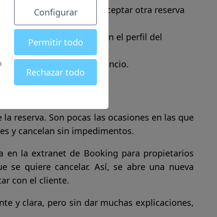
rá, por lo que no podrás aceptar otra reserva
Configurar
dejar una reseña pública en el perfil del
Permitir todo
pender o desactivar tu anuncio.
a
Rechazar todo
ooking
 la reserva. Son pocas las ocasiones en las que
es y cancelan sin impedimentos.
a en la extranet de Booking para propietarios
e se quiere cancelar. Así, se abre una nueva
ar con el cliente.
te y clara, pero sin dar muchas explicaciones,