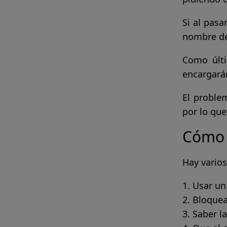
Si al pasa
nombre del
Como últi
encargarán
El proble
por lo que
Cómo e
Hay varios
Usar un
Bloquea
Saber l