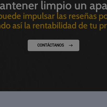
antener limpio un ap
puede impulsar las reseñas po
o así la rentabilidad de tu 
CONTÁCTANOS