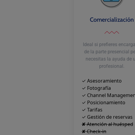
Comercialización
Ideal si prefieres encarga
de la parte presencial p
necesitas la ayuda de 
profesional.
✓ Asesoramiento
✓ Fotografía
✓ Channel Managemen
✓ Posicionamiento
✓ Tarifas
✓ Gestión de reservas
✘ Atención al huésped
✘ Check-in