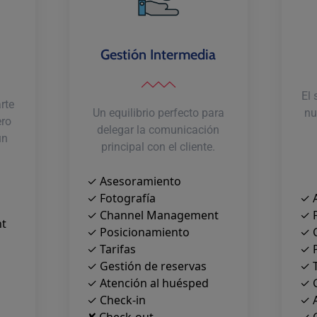
Gestión Intermedia
El
rte
Un equilibrio perfecto para
nu
ero
delegar la comunicación
un
principal con el cliente.
✓ Asesoramiento
✓ Fotografía
✓ 
✓ Channel Management
✓ 
t
✓ Posicionamiento
✓ 
✓ Tarifas
✓ 
✓ Gestión de reservas
✓ T
✓ Atención al huésped
✓ G
✓ Check-in
✓ 