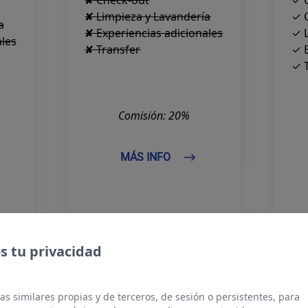
✘ Check-out
✓ 
✘ Limpieza y Lavandería
✓ 
a
✘ Experiencias adicionales
✓ L
ales
✘ Transfer
✓ E
✓ 
Comisión: 20%
MÁS INFO
 tu privacidad
sitas más información?
as similares propias y de terceros, de sesión o persistentes, para