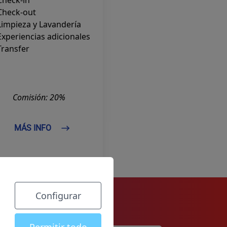
Check-in
Check-out
impieza y Lavandería
xperiencias adicionales
Transfer
Comisión: 20%
MÁS INFO
Configurar