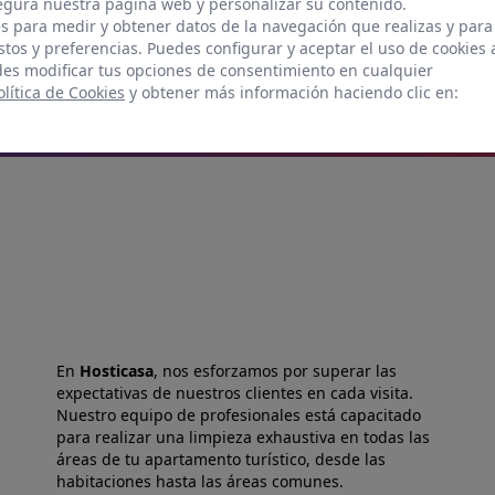
gura nuestra página web y personalizar su contenido.
con nosotros y aclararemos
s para medir y obtener datos de la navegación que realizas y para
stos y preferencias. Puedes configurar y aceptar el uso de cookies 
es modificar tus opciones de consentimiento en cualquier
olítica de Cookies
y obtener más información haciendo clic en:
En
Hosticasa
, nos esforzamos por superar las
expectativas de nuestros clientes en cada visita.
Nuestro equipo de profesionales está capacitado
para realizar una limpieza exhaustiva en todas las
áreas de tu apartamento turístico, desde las
habitaciones hasta las áreas comunes.