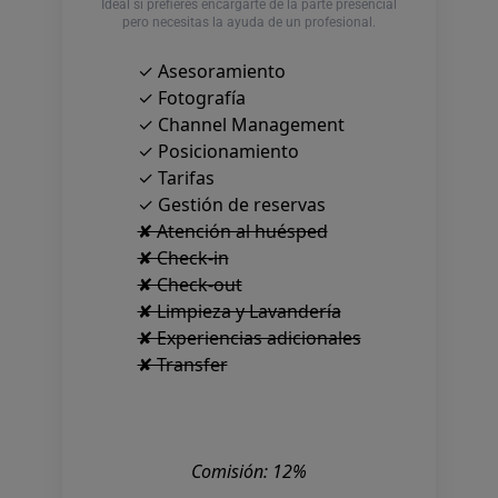
Ideal si prefieres encargarte de la parte presencial
pero necesitas la ayuda de un profesional.
✓ Asesoramiento
✓ Fotografía
✓ Channel Management
✓ Posicionamiento
✓ Tarifas
✓ Gestión de reservas
✘ Atención al huésped
✘ Check-in
✘ Check-out
✘ Limpieza y Lavandería
✘ Experiencias adicionales
✘ Transfer
Comisión: 12%