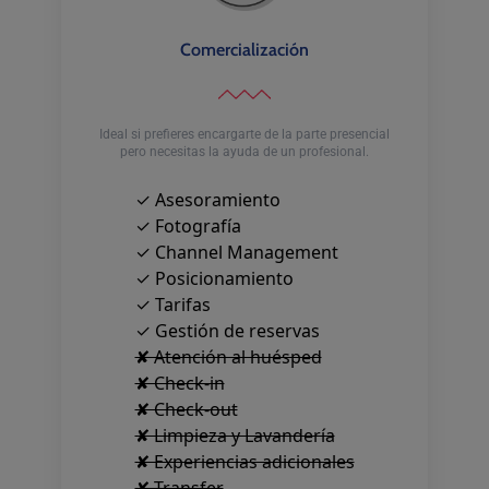
Comercialización
Ideal si prefieres encargarte de la parte presencial
pero necesitas la ayuda de un profesional.
✓ Asesoramiento
✓ Fotografía
✓ Channel Management
✓ Posicionamiento
✓ Tarifas
✓ Gestión de reservas
✘ Atención al huésped
✘ Check-in
✘ Check-out
✘ Limpieza y Lavandería
✘ Experiencias adicionales
✘ Transfer