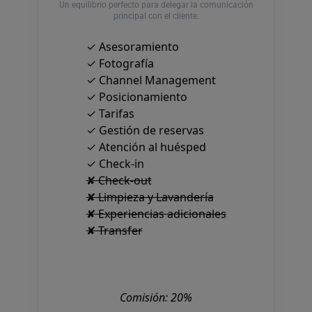
Un equilibrio perfecto para delegar la comunicación
principal con el cliente.
✓ Asesoramiento
✓ Fotografía
✓ Channel Management
✓ Posicionamiento
✓ Tarifas
✓ Gestión de reservas
✓ Atención al huésped
✓ Check-in
✘ Check-out
✘ Limpieza y Lavandería
✘ Experiencias adicionales
✘ Transfer
Comisión: 20%