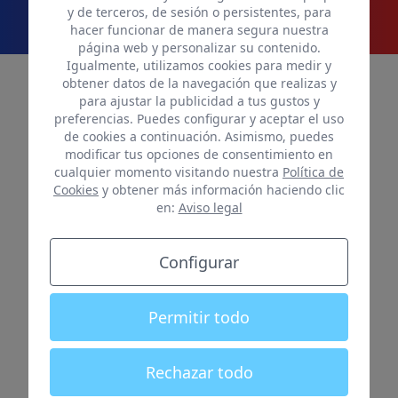
y de terceros, de sesión o persistentes, para
hacer funcionar de manera segura nuestra
página web y personalizar su contenido.
Igualmente, utilizamos cookies para medir y
obtener datos de la navegación que realizas y
Nuestra Reputación
para ajustar la publicidad a tus gustos y
preferencias. Puedes configurar y aceptar el uso
Opiniones Hosticasa:
de cookies a continuación. Asimismo, puedes
modificar tus opciones de consentimiento en
Transparencia y
cualquier momento visitando nuestra
Política de
Cookies
y obtener más información haciendo clic
seguridad comprobada
en:
Aviso legal
Antes de dejarnos las llaves de tu casa,
Configurar
es normal que busques referencias. Si
buscas Hosticasa valoraciones en
Permitir todo
plataformas independientes, verás que
nuestro compromiso con la tranquilidad
Rechazar todo
del propietario y la rentabilidad es 100%