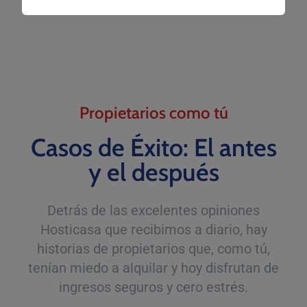
real.
Propietarios como tú
Casos de Éxito: El antes
y el después
Detrás de las excelentes opiniones
Hosticasa que recibimos a diario, hay
historias de propietarios que, como tú,
tenían miedo a alquilar y hoy disfrutan de
ingresos seguros y cero estrés.